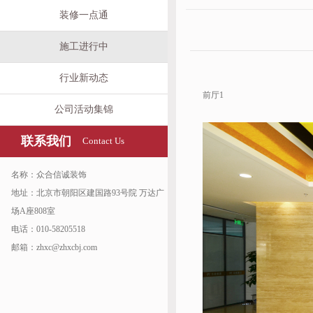
装修一点通
施工进行中
行业新动态
前厅1
公司活动集锦
联系我们
Contact Us
名称：众合信诚装饰
地址：北京市朝阳区建国路93号院 万达广
场A座808室
电话：010-58205518
邮箱：zhxc@zhxcbj.com